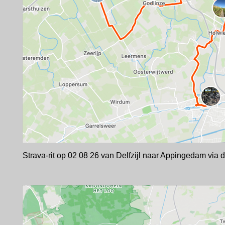
Strava-rit op 02 08 26 van Delfzijl naar Appingedam via